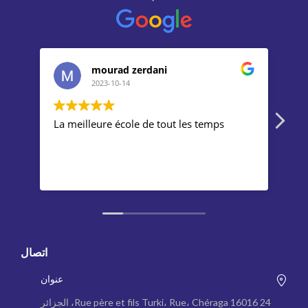
mourad zerdani
2023-10-14
La meilleure école de tout les temps
Gre
tea
Mac
doe
اتصال
عنوان
24 Rue père et fils Turki، Rue، Chéraga 16016، الجزائر