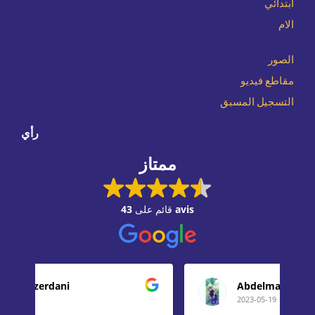
ابتدائي
الام
الصور
مقاطع فيديو
التسجيل المسبق
رأي
ممتاز
43 avis
قائم على
Abdelmalek Zaoui
2023-05-19