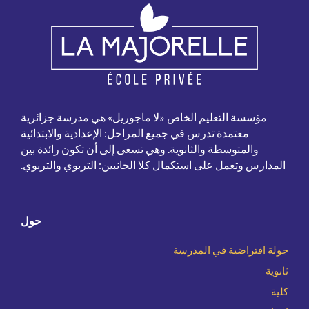
مؤسسة التعليم الخاص «لا ماجوريل» هي مدرسة جزائرية
معتمدة تدرس في جميع المراحل: الإعدادية والابتدائية
والمتوسطة والثانوية. وهي تسعى إلى أن تكون رائدة بين
المدارس وتعمل على استكمال كلا الجانبين: التربوي والتربوي.
حول
جولة افتراضية في المدرسة
ثانوية
كلية