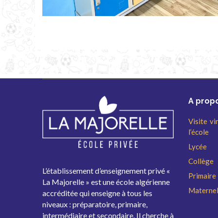
A prop
Visite vi
l’école
Lycée
Collège
L’établissement d’enseignement privé «
Primaire
La Majorelle » est une école algérienne
Maternel
accréditée qui enseigne à tous les
niveaux : préparatoire, primaire,
intermédiaire et secondaire. Il cherche à