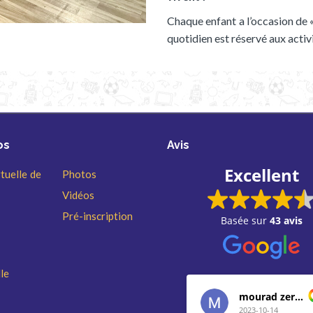
Chaque enfant a l’occasion de 
quotidien est réservé aux activ
os
Avis
Excellent
rtuelle de
Photos
Vidéos
Pré-inscription
Basée sur
43 avis
le
mourad zerdani
2023-10-14