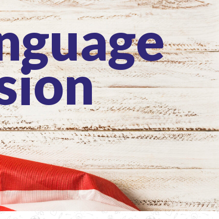
anguage
sion