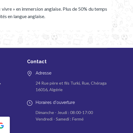
« vivre » en immersion anglaise. Plus de 50% du temps
ités en langue anglaise.
Contact
Adresse
24 Rue père et fils Turki, Rue, Chéraga
16016, Algérie
Horaires d'ouverture
Dimanche - Jeudi : 08:00-17:00
Vendredi - Samedi : Fermé
Abdelmalek Zaoui
Fethi Zaoui
2023-05-19
2023-05-19