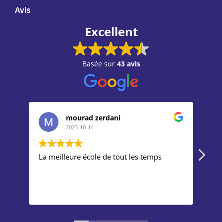
Avis
Excellent
Basée sur
43 avis
mourad zerdani
2023-10-14
La meilleure école de tout les temps
Gre
tea
Mac
doe