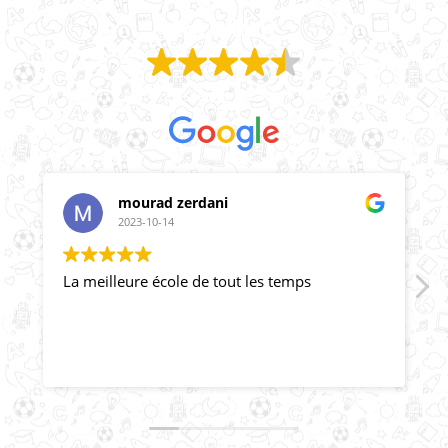
Excellent
Basée sur
43 avis
mourad zerdani
2023-10-14
La meilleure école de tout les temps
b