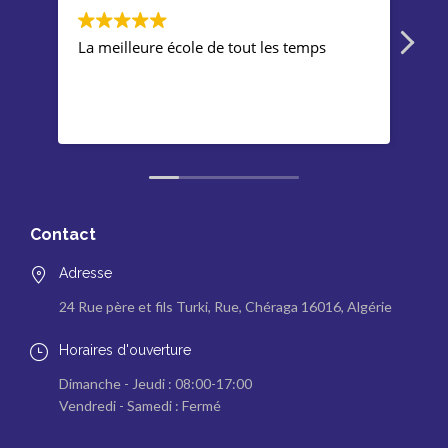
La meilleure école de tout les temps
Gre
tea
Mac
doe
Contact
Adresse
24 Rue père et fils Turki, Rue, Chéraga 16016, Algérie
Horaires d'ouverture
Dimanche - Jeudi : 08:00-17:00
Vendredi - Samedi : Fermé