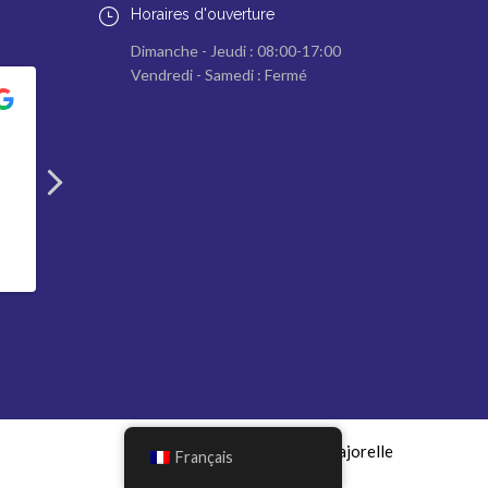
Horaires d'ouverture
Dimanche - Jeudi : 08:00-17:00
Vendredi - Samedi : Fermé
Abdelmalek Zaoui
Fethi Zaoui
2023-05-19
2023-05-19
Great education
One of the greatest if
system, wonderful
not the best private
teachers and Well
schools in Algeria
organized school
Macha'Allah. The best
private school does
ever exist in Algeria.
École La Majorelle
Français