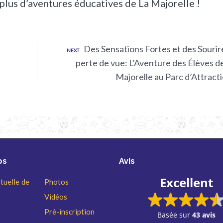
 plus d’aventures éducatives de La Majorelle !
Des Sensations Fortes et des Sourir
NEXT
perte de vue: L’Aventure des Élèves d
Majorelle au Parc d’Attract
os
Avis
Excellent
rtuelle de
Photos
Vidéos
Pré-inscription
Basée sur
43 avis