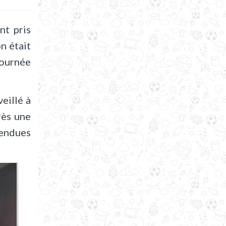
nt pris
n était
journée
eillé à
rès une
tendues