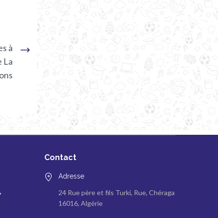
es à
e La
ions
Contact
Adresse
24 Rue père et fils Turki, Rue, Chéraga
16016, Algérie