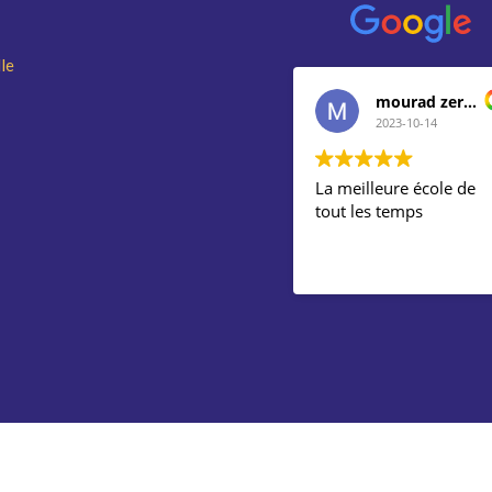
le
mourad zerdani
2023-10-14
La meilleure école de
tout les temps