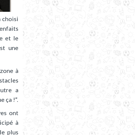
 choisi
enfaits
e et le
est une
 zone à
stacles
autre a
 ça !”.
ves ont
icipé à
le plus