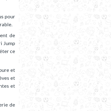
us pour
rable.
ment de
ri Jump
éter ce
pure et
èves et
ntes et
erie de