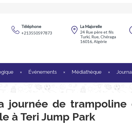
Téléphone
La Majorelle
24 Rue père et fils
+213550597873
Turki, Rue, Chéraga
16016, Algérie
ogique
Événements
Médiathèque
Journal
a journée de trampoline
le à Teri Jump Park